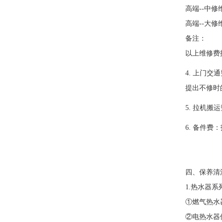
高端--中修
高端--大修
备注：
以上维修费
4. 上门
提出不修时
5. 拉机
6. 备件
四、保养清
1.热水器系
①燃气热水
②电热水器