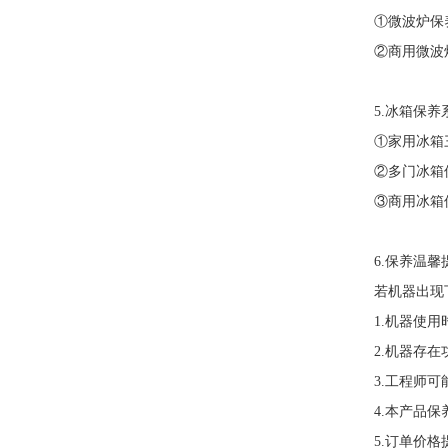
①微波炉保
②商用微波
5.冰箱保养
①家用冰箱
②多门冰箱保
③商用冰箱保
6.保养温馨
若机器出现
1.机器使
2.机器存
3.工程师
4.本产品
5.订单价