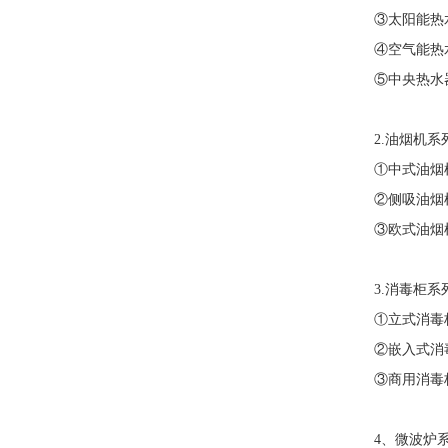
③太阳能热
④空气能热
⑤中央热水器
2.油烟机系
①中式油烟机
②侧吸油烟
③欧式油烟
3.消毒柜系
①立式消毒
②嵌入式消
③商用消毒
4、微波炉