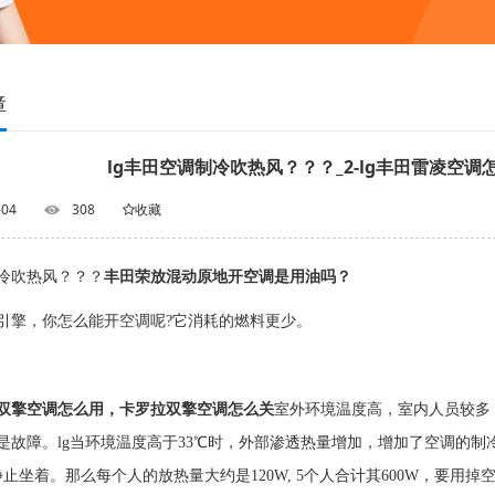
障
lg丰田空调制冷吹热风？？？_2-lg丰田雷凌空调
-04
308
收藏
冷吹热风？？？
丰田荣放混动原地开空调是用油吗？
引擎，你怎么能开空调呢?它消耗的燃料更少。
双擎空调怎么用，卡罗拉双擎空调怎么关
室外环境温度高，室内人员较多
是故障。lg当环境温度高于33℃时，外部渗透热量增加，增加了空调的制冷负
静止坐着。那么每个人的放热量大约是120W, 5个人合计其600W，要