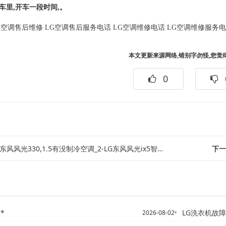
的车里,开车一段时间,。
G空调售后维修
LG空调售后服务电话
LG空调维修电话
LG空调维修服务
本文更新来源网络,错别字勿怪,您觉
0
东风风光330,1.5有没制冷空调_2-LG东风风光ix5智悦型钥匙没电了怎...
下一
*
LG洗衣机故障
2026-08-02