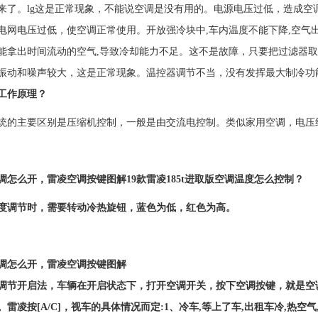
来了。lg这是正常现象，不能说空调是没有用的。电源电压过低，造成
电网电压过低，使空调正常使用。开放强冷块中,车内温度不能下降,空气出
能拿出时间流动的空气,导致冷却能力不足。这不是故障，只要把过滤器
振动和噪声较大，这是正常现象。温控器调节不当，没有发挥最大制冷功
工作原理？
统的主要区别是压缩机控制，一般是由交流电控制。类似家用空调，电压约2
调怎么开，雷凌空调按键图解
19款雷凌185t进取版空调温度怎么控制？
度调节时，需要转动冷热旋钮，蓝色为低，红色为高。
调怎么开，雷凌空调按键图解
调节开启法，车辆在开启状态下，打开空调开关，按下空调按键，就是空调
雷凌按[A/C]，视车的具体情况而定:1、冷车,等上了车,出租车冷,热空气