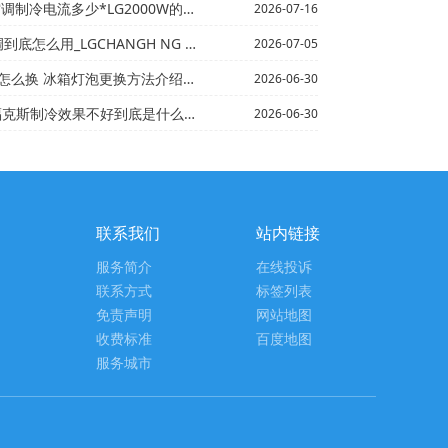
电流多少*LG2000W的暖风机每小时耗电和空调一样吗
2026-07-16
用_LGCHANGH NG KK7B空调怎么调制冷_6
2026-07-05
泡更换方法介绍_1】冰箱数字调大是冷还是热-冰箱温度调...
2026-06-30
果不好到底是什么原因-_2*LG13年现代朗动压缩机工...
2026-06-30
联系我们
站内链接
服务简介
在线投诉
联系方式
标签列表
免责声明
网站地图
收费标准
百度地图
服务城市