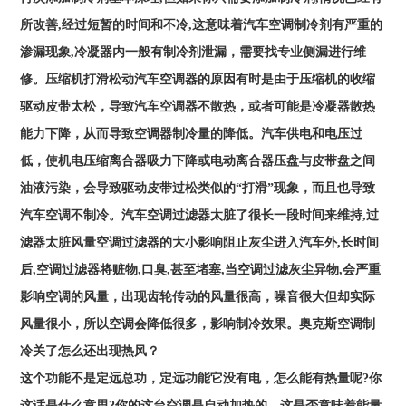
所改善,经过短暂的时间和不冷,这意味着汽车空调制冷剂有严重的
渗漏现象,冷凝器内一般有制冷剂泄漏，需要找专业侧漏进行维
修。压缩机打滑松动汽车空调器的原因有时是由于压缩机的收缩
驱动皮带太松，导致汽车空调器不散热，或者可能是冷凝器散热
能力下降，从而导致空调器制冷量的降低。汽车供电和电压过
低，使机电压缩离合器吸力下降或电动离合器压盘与皮带盘之间
油液污染，会导致驱动皮带过松类似的“打滑”现象，而且也导致
汽车空调不制冷。汽车空调过滤器太脏了很长一段时间来维持,过
滤器太脏风量空调过滤器的大小影响阻止灰尘进入汽车外,长时间
后,空调过滤器将赃物,口臭,甚至堵塞,当空调过滤灰尘异物,会严重
影响空调的风量，出现齿轮传动的风量很高，噪音很大但却实际
风量很小，所以空调会降低很多，影响制冷效果。
奥克斯空调制
冷关了怎么还出现热风？
这个功能不是定远总功，定远功能它没有电，怎么能有热量呢?你
这话是什么意思?你的这台空调是自动加热的。这是否意味着能量