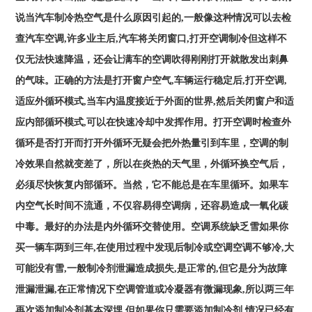
说当汽车制冷热空气是什么原因引起的,一般像这种情况可以去检
查汽车空调,许多业主后,汽车将关闭窗口,打开空调制冷但这样不
仅无法快速降温，还会让满车的空调吹得刚刚打开就散发出刺鼻
的气味。正确的方法是打开窗户空气,车辆运行稳定后,打开空调,
适应外循环模式,当车内温度接近于外面的世界,然后关闭窗户和适
应内部循环模式,可以在快速冷却中发挥作用。打开空调时检查外
循环是否打开而打开外循环无疑会把外热量引到车里，空调的制
冷效果自然就变差了，所以在炎热的天气里，外循环换空气后，
必须尽快恢复内部循环。当然，它不能总是在车里循环。如果车
内空气长时间不流通，不仅容易得空调病，还容易造成一氧化碳
中毒。最好的办法是内外循环交替使用。空调系统缺乏雪如果你
买一辆车两到三年,在使用过程中发现后制冷或空调空调不够冷,大
可能没有雪,一般制冷剂泄漏造成损失,是正常的,但它是分为故障
泄漏泄漏,在正常情况下空调管道或冷凝器有微漏现象,所以两三年
再次添加制冷剂基本深埋,但如果你只需要添加制冷剂,情况已经有